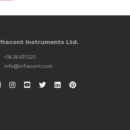
nfracont Instruments Ltd.
+36 26 631 520
info@infracont.com