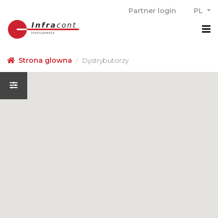
Partner login
PL
M
Strona glowna
Dystrybutorzy