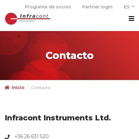
Programa de socios
Partner login
ES
M
Contacto
Inicio
Contacto
Infracont Instruments Ltd.
+36 26 631 520