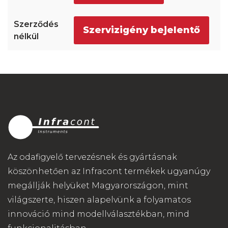
Szervizigény bejelentő
Az odafigyelő tervezésnek és gyártásnak
köszönhetően az Infracont termékek ugyanúgy
megállják helyüket Magyarországon, mint
világszerte, hiszen alapelvünk a folyamatos
innováció mind modellválasztékban, mind