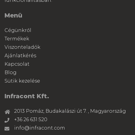
funkcionalitásban.
Menü
Cégünkről
Termékek
Viszonteladók
Ajánlatkérés
Kapcsolat
Blog
Sütik kezelése
Infracont Kft.
2013 Pomáz, Budakalászi út 7. , Magyarország
+36 26 631 520
info@infracont.com