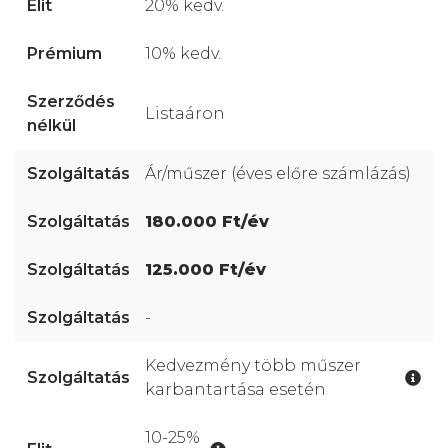
20% kedv.
10% kedv.
Listaáron
Ár/műszer (éves előre számlázás)
180.000 Ft/év
125.000 Ft/év
-
Kedvezmény több műszer
karbantartása esetén
10-25%