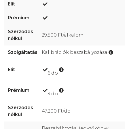
29.500 Ft/alkalom
Kalibrációk beszabályozása
6 db
3 db
47.200 Ft/db.
Beszabályozási jegyzőkönyv