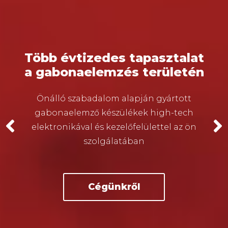
Több évtizedes tapasztalat
a gabonaelemzés területén
Önálló szabadalom alapján gyártott
gabonaelemző készülékek high-tech
elektronikával és kezelőfelülettel az ön
szolgálatában
Cégünkről